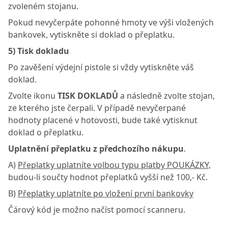
zvoleném stojanu.
Pokud nevyčerpáte pohonné hmoty ve výši vložených
bankovek, vytiskněte si doklad o přeplatku.
5) Tisk dokladu
Po zavěšení výdejní pistole si vždy vytiskněte váš
doklad.
Zvolte ikonu
TISK DOKLADŮ
a následně zvolte stojan,
ze kterého jste čerpali. V případě nevyčerpané
hodnoty placené v hotovosti, bude také vytisknut
doklad o přeplatku.
Uplatnění přeplatku z předchozího nákupu
.
A)
Přeplatky uplatníte volbou typu platby POUKÁZKY,
budou-li součty hodnot přeplatků vyšší než 100,- Kč.
B)
Přeplatky uplatníte po vložení první bankovky
Čárový kód je možno načíst pomocí scanneru.