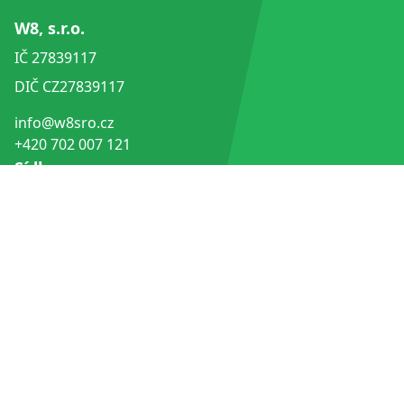
W8, s.r.o.
IČ
27839117
DIČ
CZ27839117
info@w8sro.cz
+420 702 007 121
Sídlo
Chopinova 576/1
702 00 Moravská Ostrava a Přívoz
Česko
Office
Jablunkovská 40
737 01 Český Těšín-Český Těšín 1
Česko
Naše paliva
O společnosti